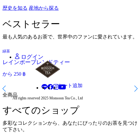
日本語 - JA
歴史を知る
産地から探る
タイ語 - TH
中国語 - ZH
ベストセラー
最も人気のあるお茶で、世界中のファンに愛されています。
タイ・バーツ - THB
中国人民元 - CNY
日本円 - JPY
緑茶
ベストセラー
ログイン
レインボーブレンドティー
から
250
฿
カート追加
全商品
All rights reserved 2025 Monsoon Tea Co., Ltd
すべてのショップ
多彩なコレクションから、あなたにぴったりのお茶を見つけ
て下さい。
緑茶
黒茶