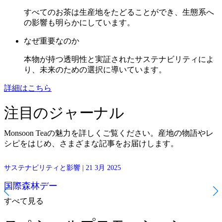
すべてのお茶は生産地をたどることができ、生態系へ
の影響も明らかにしています。
なぜ重要なのか
本物が持つ透明性と実証されたサステナビリティによ
り、未来のための選択に導いています。
詳細はこちら
注目のジャーナル
Monsoon Teaの魅力を詳しくご覧ください。産地の物語やレ
シピをはじめ、さまざまな記事をお届けします。
3月21日は国際森林デーであり、あらゆる種類の森林の重要性を祝
サステナビリティと影響 | 21 3月 2025
い、その認識を高める日です。2025年の国連が選んだテーマは「森
林と食料」です。
国際森林デー
すべて見る