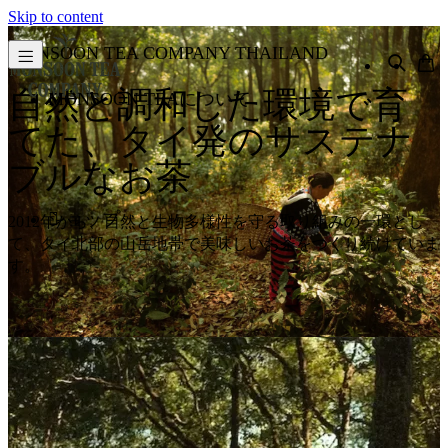
Skip to content
MONSOON TEA COMPANY THAILAND
自然と調和した環境で育
MONSOON TEAについて
てた、タイ発のサステナ
ブルなお茶
ショップ
2012年から、自然と生物多様性を守る取り組みの一環とし
て、タイ北部の山岳地帯で美味しいお茶をつくり続けていま
す。