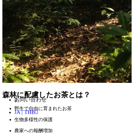
アクティビティー
記事
森林に配慮したお茶とは？
お問い合わせ
野生で自由に育まれたお茶
JA | THB
生物多様性の保護
農家への報酬増加
英語 - EN