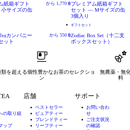
ム紙箱ギフト
から
1,770
฿
プレミアム紙箱ギフト
— 小サイズの缶
セット — Mサイズの缶
3個入り
ギフトセット
ー
限定特典
n Teaカンパニー
から
550
฿
Zodiac Box Set（十二支
セット
ボックスセット）
0種類を超える個性豊かなお茶のセレクショ
無農薬・無
ン
料
TEA
店舗
サポート
ベストセラー
お問い合わ
への取り組
ピュアティー
せ
ブレンドティー
ご注文状況
マップ
リーフティー
の確認