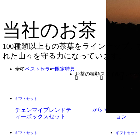
当社のお茶
100種類以上もの茶葉をラインナップ
れた山々を守る力になっています。
全て
ベストセラー
限定特典
お茶の種類
スタイル
フレーバ
紅茶
リーフティー
ブレンド
緑茶
ティーバッグ
ピュアテ
ハーブ茶
ヒミャン茶
ギフトセット
ギフトセット
ベストセラー
限定特典
コンブ茶
チェンマイブレンドテ
から
550
฿
ティーバ
烏龍茶
ィーボックスセット
ョン
白茶
黄茶
ギフトセット
ギフトセット
限定特典