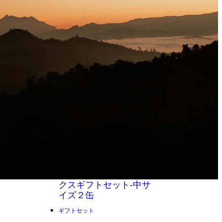
並べ替え
価格の安
価格の高
アルファベ
アルファベ
ギフトセット
から
385
฿
プレミアムウッドボッ
から
1,800
฿
クスギフトセット-中サ
イズ２缶
ギフトセット