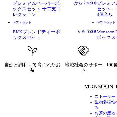
プレミアムペーパーボ
から
2,420
฿
プレミア
ックスセット 十二支コ
セット 
レクション
8個入り
ギフトセット
ギフトセット
ベストセラー
ベストセラ
BKKブレンドティーボ
から
550
฿
Monsoo
ックスセット
ボックス
自然と調和して育まれたお
地域社会のサポー
10
茶
ト
MONSOON 
ストーリー
生物多様性
み
お茶の産地