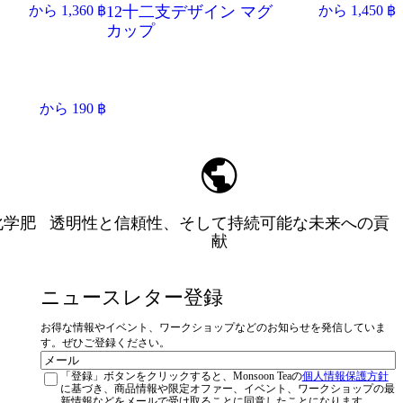
から
1,360
฿
12十二支デザイン マグ
から
1,450
฿
カップ
から
190
฿
化学肥
透明性と信頼性、そして持続可能な未来への貢
献
ニュースレター登録
お得な情報やイベント、ワークショップなどのお知らせを発信していま
す。ぜひご登録ください。
メ
Privacy
ー
「登録」ボタンをクリックすると、Monsoon Teaの
個人情報保護方針
に基づき、商品情報や限定オファー、イベント、ワークショップの最
ル
新情報などをメールで受け取ることに同意したことになります。