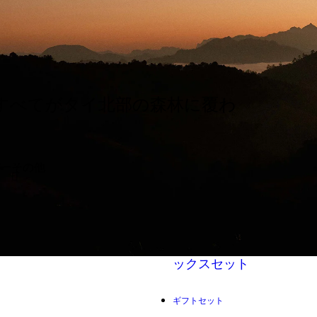
。すべてがタイ北部の森林に覆わ
ー
その他
ティー
ティーアクセサリー
ィー
ギフトセット
文献
グッズ
ギフトセット
限定特典
ッグコレクシ
から
487
฿
バレンタインティーボ
ックスセット
ギフトセット