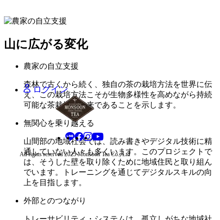
日本語 - JA
タイ語 - TH
中国語 - ZH
山に広がる変化
タイ・バーツ - THB
農家の自立支援
中国人民元 - CNY
日本円 - JPY
森林で古くから続く、独自の茶の栽培方法を世界に伝
ログイン
え、この栽培方法こそが生物多様性を高めながら持続
可能な茶栽培の未来であることを示します。
無関心を乗り越える
山間部の地域社会では、読み書きやデジタル技術に精
通していない人々も多くいます。このプロジェクトで
All rights reserved 2025 Monsoon Tea Co., Ltd
は、そうした壁を取り除くために地域住民と取り組ん
でいます。トレーニングを通じてデジタルスキルの向
上を目指します。
外部とのつながり
トレーサビリティ・システムは、孤立しがちな地域社