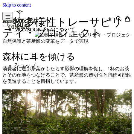
Skip to content
生物多様性トレーサビリ
MONSOON TEAについて
ティ・プロジェクト
自然保護と茶産業の変革をデータで実現
森林に耳を傾ける
ショップ
消費者に選ぶ茶葉がもたらす影響の理解を促し、1杯のお茶
とその産地をつなげることで、茶産業の透明性と持続可能性
を促進することを目指しています。