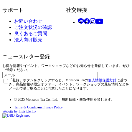
サポート
社交链接
お問い合わせ
ご注文状況の確認
良くあるご質問
法人向け販売
ニュースレター登録
お得な情報やイベント、ワークショップなどのお知らせを発信しています。ぜひ
ご登録ください。
メ
Privacy
ー
「登録」ボタンをクリックすると、Monsoon Teaの
個人情報保護方針
に基づ
き、商品情報や限定オファー、イベント、ワークショップの最新情報などを
ル
メールで受け取ることに同意したことになります。
© 2025 Monsoon Tea Co., Ltd. 無断転載・無断使用を禁じます。
Terms & Conditions
Privacy Policy
Website by Invisible Ink