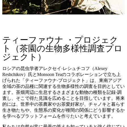
ティーファウナ ・プロジェク
ト（茶園の生物多様性調査プロ
ジェクト）
ロシアの昆虫学者アレクセイ·レシュチコフ（
Alexey
Reshchikov
）氏と
Monsoon Tea
の
コラボレーションで立ち上
げられた「ティーファウナ·プロジェクト」は、東南アジア
全域の茶の品種に関連する生物多様性の調査を目的としてい
ます。茶畑周辺に生息するさまざまな動物の種類を記録·調
査し、そこで得た見識を広めることを目指しています。将来
的には、世界中の茶農家やお茶愛好家が、チャノキと暮らす
生き物たちや、生態系の変化が種間の関係にどう影響するか
を学べるプラットフォームを作りたいと考えています。
私たちは自然が常に最善の答えを知っていると強く信じてい