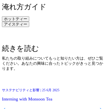
淹れ方ガイド
ホットティー
アイスティー
1.お湯250mlあたり茶葉2gを使用してください。
続きを読む
2. お湯の温度は95度が適温です。
1.お湯200mlあたり茶葉4gを使用してください。
3. 茶葉を2〜3分間浸してください。時間になったら茶葉は
2. お湯の温度は95度が適温です。
取り除きます。飲みながら茶葉を浸すのはおすすめしませ
3. 茶葉を2〜3分間浸してください。
私たちの取り組みについてもっと知りたい方は、ぜひご覧
ん。
4. お好みで氷を加えてください。
ください。あなたの興味に合ったトピックがきっと見つか
4. おいしいお菓子と一緒にお召し上がりください。
5. おいしいお茶菓子と一緒にどうぞ。
ります。
ショップがお勧めする作り方。
熱湯で抽出したお茶を用意し、氷と少量のシロップを加え
This year we hosted Emma and Lea, two university students from
て約30秒間シェイクします。 その後、お茶だけを注いで
サステナビリティと影響 | 25 6月 2025
サス
ISTOM in France, joining the team in Chiang Mai to do their internsh
お召し上がりください。
with us. We asked them to share their impressions and give you an
Interning with Monsoon Tea
insight to their experience!
国