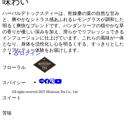
味わい
日本語 - JA
タイ語 - TH
ハーバルデトックスティーは、乾燥桑の葉の自然な甘み
中国語 - ZH
と、爽やかなシトラス感あふれるレモングラスが調和した
明るく爽快なブレンドです。パンダンリーフの穏やかな草
の香りが優しい深みを加え、滑らかでリフレッシュできる
タイ・バーツ - THB
インフュージョンに仕上げています。これらの風味が一体
中国人民元 - CNY
となり、身体を活性化し心を明るくする、すっきりとした
日本円 - JPY
クリアなティー体験をお届けします。
ログイン
フローラル
スパイシー
All rights reserved 2025 Monsoon Tea Co., Ltd
スイート
苦味