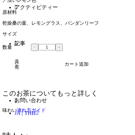
／淡いレモン色
アクティビティー
原材料
乾燥桑の葉、レモングラス、パンダンリーフ
サイズ
記事
数量
共
カート追加
有
このお茶についてもっと詳しく
お問い合わせ
味わい
淹れ方ガイド
JA | THB
英語 - EN