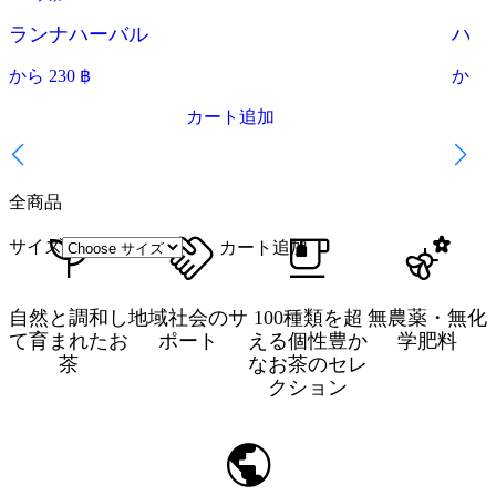
限定
ランナハーバル
ハー
から
230
฿
から
カート追加
全商品
サイズ
カート追加
自然と調和し
地域社会のサ
100種類を超
無農薬・無化
て育まれたお
ポート
える個性豊か
学肥料
茶
なお茶のセレ
クション