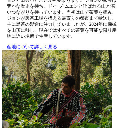
ョンと出会ったことから始まります。ジョンの家族は
豊かな歴史を持ち、ドイ·プ·ムエンと呼ばれる山と深
いつながりを持っています。当初は山で茶葉を摘み、
ジョンが製茶工場を構える最寄りの都市まで輸送し、
主に黒茶の製造に注力していましたが、
2024
年に機械
を山頂に移し、現在ではすべての茶葉を可能な限り産
地に近い場所で生産しています。
産地について詳しく見る