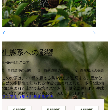
生態系への影響
生物多様性スコア
C - 自然環境の回復
B ‐ 自然環境の向上
A ‐ 自然環境の保護
このお茶は、200種を超える鳥や昆虫が生息する、豊かな
自然の多様性で知られる地域で生まれました。多様な動植
物に恵まれた土地で栽培されており、健全に保たれた生態
系が育む純粋な味わいをお楽しみいただけます。
スコアを収集・計算する方法