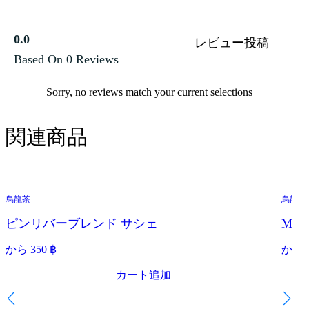
0.0
レビュー投稿
Based On 0 Reviews
Sorry, no reviews match your current selections
関連商品
烏龍茶
烏龍茶
ピンリバーブレンド サシェ
Mo
から
350
฿
から
カート追加