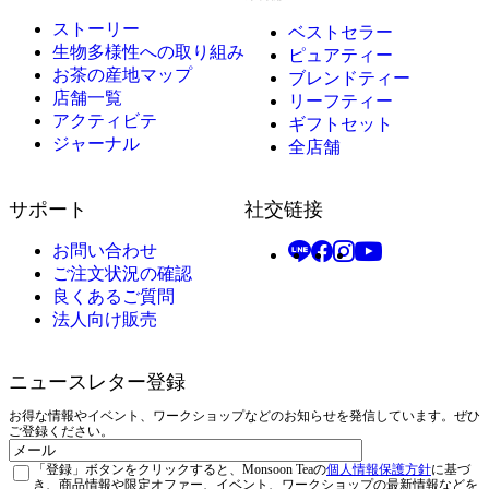
ストーリー
ベストセラー
生物多様性への取り組み
ピュアティー
お茶の産地マップ
ブレンドティー
店舗一覧
リーフティー
アクティビテ
ギフトセット
ジャーナル
全店舗
サポート
社交链接
お問い合わせ
ご注文状況の確認
良くあるご質問
法人向け販売
ニュースレター登録
お得な情報やイベント、ワークショップなどのお知らせを発信しています。ぜひ
ご登録ください。
メ
Privacy
ー
「登録」ボタンをクリックすると、Monsoon Teaの
個人情報保護方針
に基づ
き、商品情報や限定オファー、イベント、ワークショップの最新情報などを