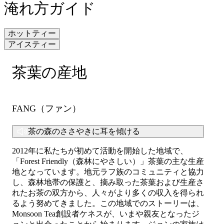
淹れ方ガイド
ホットティー
アイスティー
茶葉の産地
1.お湯250mlあたり茶葉2gを使用してください。
2.お湯の温度は90～95度が適温です。
1.茶葉は200mlの水に対して2〜3g使用します。
3.茶葉を2～3分間浸してください。時間になったら茶葉は
2.お湯の温度は90〜95℃にします。
FANG（ファン）
取り除きます。飲みながら茶葉を浸すのはおすすめしませ
3.茶葉を2〜3分浸します。
ん。
4.お好みで氷を加えます。
茶の森のささやきに耳を傾ける
4.おいしいお茶菓子と一緒にお召し上がりください。
5.美味しいお菓子と一緒にお召し上がりください。
2012
年に私たちが初めて活動を開始した地域で、
ショップがお勧めする作り方。
「
Forest Friendly
（森林にやさしい）」茶葉の主な生産
熱湯で抽出したお茶を用意します。氷と少量のシロップを
地となっています。地元ラフ族のコミュニティと協力
加えて約30秒ほどシェイクし、水分だけを注いで提供しま
し、森林地帯の保護と、摘み取った茶葉および生産さ
す。
れたお茶の双方から、人々がより多くの収入を得られ
るよう努めてきました。この地域でのストーリーは、
Monsoon Tea
創設者ケネスが、いまや親友となったジ