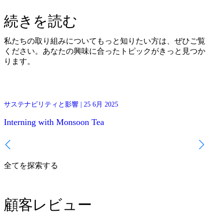
続きを読む
私たちの取り組みについてもっと知りたい方は、ぜひご覧
ください。あなたの興味に合ったトピックがきっと見つか
ります。
This year we hosted Emma and Lea, two university students from
サステナビリティと影響 | 25 6月 2025
サス
ISTOM in France, joining the team in Chiang Mai to do their internsh
with us. We asked them to share their impressions and give you an
Interning with Monsoon Tea
insight to their experience!
国
全てを探索する
顧客レビュー