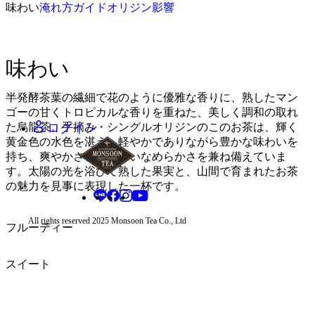
味わい
淹れ方ガイド
オリジン
影響
日本語 - JA
タイ語 - TH
中国語 - ZH
味わい
タイ・バーツ - THB
中国人民元 - CNY
半発酵茶葉の繊細で花のように優雅な香りに、熟したマン
日本円 - JPY
ゴーの甘くトロピカルな香りを重ねた、美しく調和の取れ
ログイン
た烏龍茶。手摘み・シングルオリジンのこのお茶は、輝く
黄金色の水色を湛え、軽やかでありながら豊かな味わいを
持ち、爽やかさと心地よいなめらかさを兼ね備えていま
す。太陽の光を浴びて熟した果実と、山間で育まれたお茶
の魅力を見事に表現した一杯です。
All rights reserved 2025 Monsoon Tea Co., Ltd
フルーティー
スイート