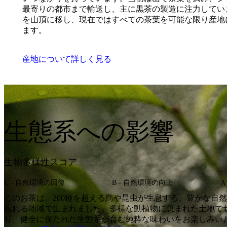
最寄りの都市まで輸送し、主に黒茶の製造に注力してい
を山頂に移し、現在ではすべての茶葉を可能な限り産地
ます。
産地について詳しく見る
生態系への影響
生物多様性スコア
C - 自然環境の回復
B ‐ 自然環境の向上
A
このお茶は、200種を超える鳥や昆虫が生息する、豊かな自
られる地域で生まれました。多様な動植物に恵まれた土地で
り、健全に保たれた生態系が育む純粋な味わいをお楽しみい