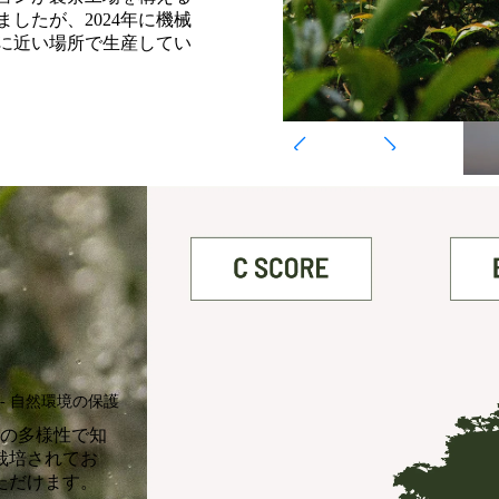
ましたが、
2024
年に機械
に近い場所で生産してい
 ‐ 自然環境の保護
然の多様性で知
栽培されてお
ただけます。