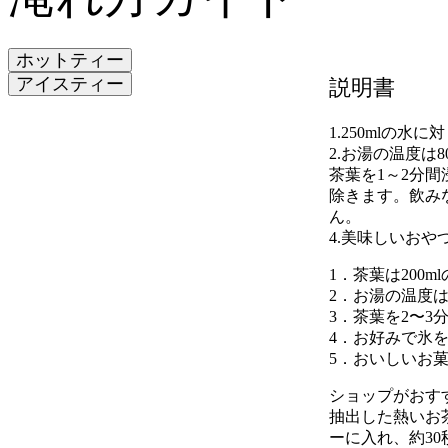
ホットティー
アイスティー
説明書
1.250mlの
2.お湯の温度は
茶葉を1～2分
除きます。飲み
ん。
4.美味しいお
1．茶葉は200
2．お湯の温度は
3．茶葉を2〜3
4．お好みで氷
5．おいしいお
ショップがおす
抽出した熱いお
ーに入れ、約3