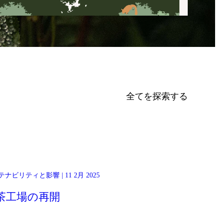
全てを探索する
最近、信頼できるパートナーの協力を得て、最寄りの町から山の
ナビリティと影響 | 11 2月 2025
上へ製茶機械や設備を移設するという重要な一歩を踏み出しまし
た。これにより、生産拠点をお茶の原産地により近づけることが
茶工場の再開
できました。