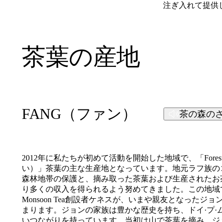
注ぎ入れて提供
茶葉の産地
FANG（ファン）
茶の森の
2012
年に私たちが初めて活動を開始した地域で、「
Fores
い）」茶葉の主な生産地となっています。地元ラフ族の
森林地帯の保護と、摘み取った茶葉および生産されたお
り多くの収入を得られるよう努めてきました。この地域
Monsoon Tea
創設者ケネスが、いまや親友となったジョ
まります。ジョンの家族は豊かな歴史を持ち、ドイ·プ·
いつながりを持っています。当初は山で茶葉を摘み、ジ