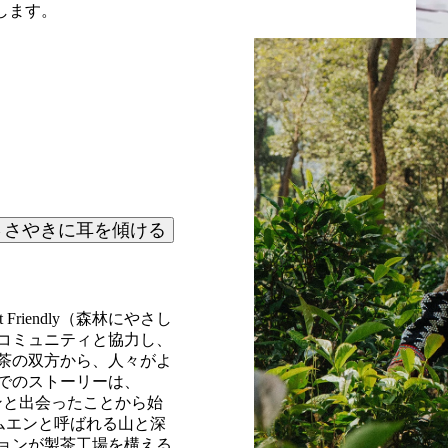
します。
ささやきに耳を傾ける
t Friendly
（森林にやさし
コミュニティと協力し、
茶の双方から、人々がよ
でのストーリーは、
ンと出会ったことから始
ムエンと呼ばれる山と深
ョンが製茶工場を構える