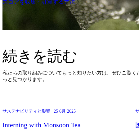
スコアを収集・計算する方法
続きを読む
私たちの取り組みについてもっと知りたい方は、ぜひご覧く
っと見つかります。
This year we hosted Emma and Lea, two university students from
サステナビリティと影響 | 25 6月 2025
サ
ISTOM in France, joining the team in Chiang Mai to do their internsh
with us. We asked them to share their impressions and give you an
Interning with Monsoon Tea
insight to their experience!