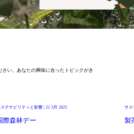
ださい。あなたの興味に合ったトピックがき
3月21日は国際森林デーであり、あらゆる種類の森林の重要性を祝
ステナビリティと影響 | 21 3月 2025
サステ
ip
い、その認識を高める日です。2025年の国連が選んだテーマは
「森林と食料」です。
国際森林デー
製