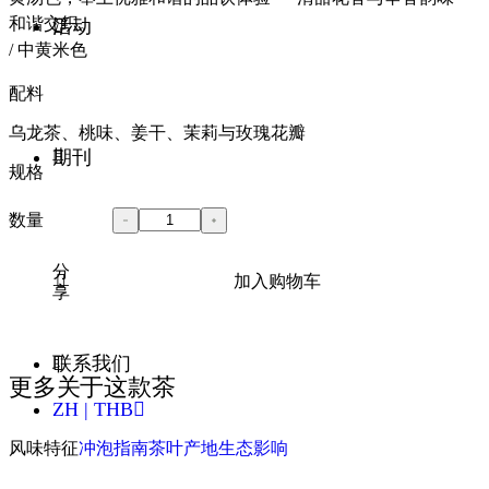
和谐交织。
活动
/ 中黄米色
配料
乌龙茶、桃味、姜干、茉莉与玫瑰花瓣
期刊
规格
数量
分
加入购物车
享
联系我们
更多关于这款茶
ZH | THB
风味特征
冲泡指南
茶叶产地
生态影响
英语 - EN