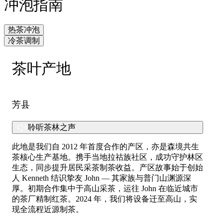
冲泡指南
热茶冲泡
冷茶调制
茶叶产地
1. 取 2 克茶叶，注 250 毫升热水。
2. 热水温度控制在 90-95℃。
1. 取 2-3 克茶叶，注 200 毫升热水。
3. 浸泡 2-3 分钟后滤出茶汤。品饮时请勿久浸。
2. 热水温度控制在 90-95℃
芳县
4. 佐以茶点即可享用
3. 浸泡 2-3 分钟。
4. 依喜好添加冰块。
聆听茶林之声
5. 佐以茶点即可享用
此地是我们自 2012 年首度合作的产区，亦是森境共生
店铺推荐的冰茶特调技法：
茶核心生产基地。携手当地拉祜族社区，成功守护林区
取热泡茶汤，加冰及少许糖浆，摇制 30 秒，滤出茶汤即可
生态，同步提升居民采茶制茶收益。产区故事始于创始
奉客。
人 Kenneth 结识挚友 John — 其家族与普门山渊源深
厚。初期合作集中于高山采茶，运往 John 在临近城市
的茶厂精制红茶。2024 年，我们将设备迁至高山，实
现全流程近源制茶。