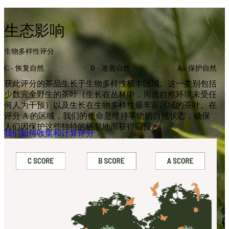
生态影响
生物多样性评分
C - 恢复自然
B - 改善自然
A - 保护自然
获此评分的茶品生长于生物多样性极丰区域。这一类别包括
少数完全野生的茶叶（生长在丛林中，周边自然环境未受任
何人为干预）以及生长在生物多样性最丰富区域的茶叶。在
评分 A 的区域，我们的使命是维持事物的自然状态，确保
人们因保护这些独特的栖息地而获得回报。
我们如何收集和计算评分