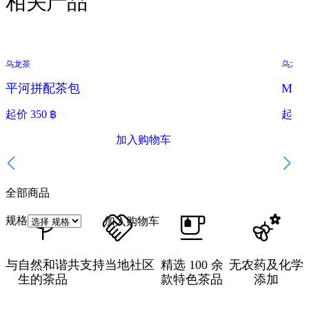
相关产品
乌龙茶
乌龙茶
平河拼配茶包
Mon
起价
350
฿
起价
加入购物车
全部商品
规格
加入购物车
与自然和谐共
支持当地社区
精选 100 余
无农药及化学
生的茶品
款特色茶品
添加