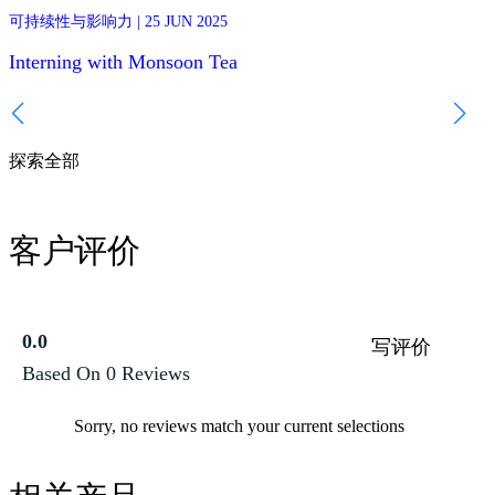
This year we hosted Emma and Lea, two university students from
可持续性与影响力 | 25 JUN 2025
可持
ISTOM in France, joining the team in Chiang Mai to do their internsh
with us. We asked them to share their impressions and give you an
Interning with Monsoon Tea
insight to their experience!
国
探索全部
客户评价
0.0
写评价
Based On 0 Reviews
Sorry, no reviews match your current selections