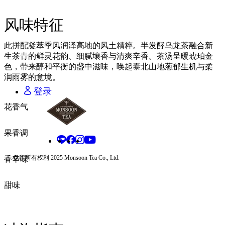
日语 - JA
泰语 - TH
风味特征
中文 - ZH
此拼配凝萃季风润泽高地的风土精粹。半发酵乌龙茶融合新
生茶青的鲜灵花韵、细腻壤香与清爽辛香。茶汤呈暖琥珀金
THAI BAHT - THB
色，带来醇和平衡的盏中滋味，唤起泰北山地葱郁生机与柔
CHINESE YUAN - CNY
润雨雾的意境。
JAPANESE YEN - JPY
登录
花香气
果香调
保留所有权利 2025 Monsoon Tea Co., Ltd.
香辛味
甜味