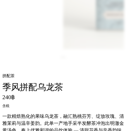
拼配茶
季风拼配乌龙茶
240฿
含税
一款精焙熟化的果味乌龙茶，融汇熟桃芬芳、绽放玫瑰、清
雅茉莉与温辛姜韵。此单一产地手采半发酵茶冲泡出明澈金
黄汤色，奉上优雅和谐的品饮体验 — 清甜花香与辛香韵味