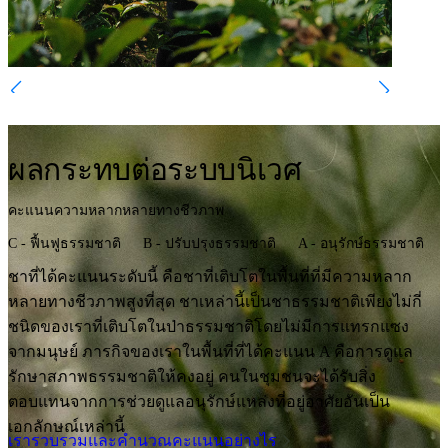
ผลกระทบต่อระบบนิเวศ
คะแนนความหลากหลายทางชีวภาพ
C - ฟื้นฟูธรรมชาติ
B - ปรับปรุงธรรมชาติ
A - อนุรักษ์ธรรมชาติ
ชาที่ได้คะแนนระดับนี้ คือชาที่เติบโตในพื้นที่ที่มีความหลาก
หลายทางชีวภาพสูงที่สุด ชาเหล่านี้เป็นชาธรรมชาติเพียงไม่กี่
ชนิดของเราที่เติบโตในป่าธรรมชาติโดยไม่มีการแทรกแซง
จากมนุษย์ ภารกิจของเราในพื้นที่ที่ได้คะแนน A คือการดูแล
รักษาสภาพธรรมชาติให้คงอยู่ คนในชุมชนจะได้รับสิ่ง
ตอบแทนจากการช่วยดูแลอนุรักษ์แหล่งที่อยู่อาศัยอันเป็น
เอกลักษณ์เหล่านี้
เรารวบรวมและคำนวณคะแนนอย่างไร