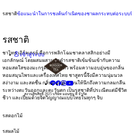
ญี่ปุ่น - JA
ไทย - TH
รสชาติ
ข้อแนะนำในการชง
ต้นกำเนิดของชา
ผลกระทบต่อระบบนิ
จีน - ZH
บาท ไทย - THB
รสชาติ
หยวน จีน - CNY
เยน ญี่ปุ่น - JPY
ชาไทย เอิร์ลเกรย์ คือการพลิกโฉมชาคลาสสิกอย่างมี
เข้าสู่ระบบ
เอกลักษณ์ โดยผสมผสานชาดำรสชาติเข้มข้นเข้ากับความ
หอมสดใสของมะกรูดอย่างลงตัว พร้อมความอบอุ่นของกลิ่น
หอมสมุนไพรและเครื่องเทศไทย ชาสูตรนี้จึงมีความนุ่มนวล
สง่างาม และสดชื่น กลิ่นหอมฟุ้ง ชวนให้นึกถึงความกลมกลืน
ระหว่างตะวันออกและตะวันตก เป็นรสชาติที่ประณีตแต่มีชีวิต
สงวนลิขสิทธิ์ 2025 บริษัท มอนซูน ที จำกัด
ชีวา และเปี่ยมด้วยจิตวิญญาณแบบไทยในทุกๆ จิบ
รสดอกไม้
รสผลไม้