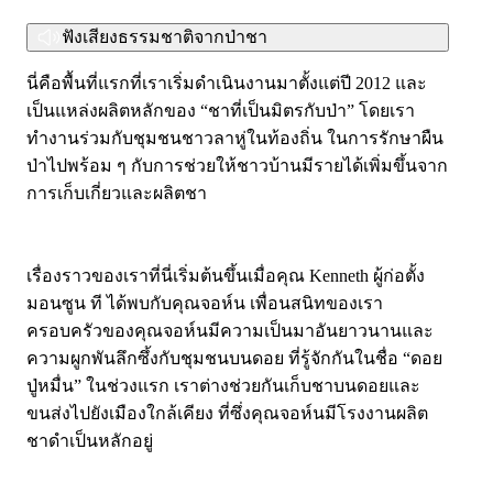
3. แช่ชาไว้ 3-5 นาที
แนะนำให้แช่ชาไว้ขณะดื่ม
4. เติมน้ำแข็งตามชอบ
ฟังเสียงธรรมชาติจากป่าชา
4. เสิร์ฟพร้อมของว่างแสนอร่อย
5. เสิร์ฟพร้อมของว่างแสนอร่อย
นี่คือพื้นที่แรกที่เราเริ่มดำเนินงานมาตั้งแต่ปี 2012 และ
คำแนะนำร้านค้าสำหรับชาเย็น:
เป็นแหล่งผลิตหลักของ “ชาที่เป็นมิตรกับป่า” โดยเรา
เราจะนำชาที่แช่น้ำร้อน ใส่น้ำแข็งและเติมน้ำเชื่อมเล็กน้อย
ทำงานร่วมกับชุมชนชาวลาหู่ในท้องถิ่น ในการรักษาผืน
เขย่าประมาณ 30 วินาที เทเฉพาะน้ำชาแล้วเสิร์ฟ
ป่าไปพร้อม ๆ กับการช่วยให้ชาวบ้านมีรายได้เพิ่มขึ้นจาก
การเก็บเกี่ยวและผลิตชา
เรื่องราวของเราที่นี่เริ่มต้นขึ้นเมื่อคุณ Kenneth ผู้ก่อตั้ง
มอนซูน ที ได้พบกับคุณจอห์น เพื่อนสนิทของเรา
ครอบครัวของคุณจอห์นมีความเป็นมาอันยาวนานและ
ความผูกพันลึกซึ้งกับชุมชนบนดอย ที่รู้จักกันในชื่อ “ดอย
ปู่หมื่น” ในช่วงแรก เราต่างช่วยกันเก็บชาบนดอยและ
ขนส่งไปยังเมืองใกล้เคียง ที่ซึ่งคุณจอห์นมีโรงงานผลิต
ชาดำเป็นหลักอยู่