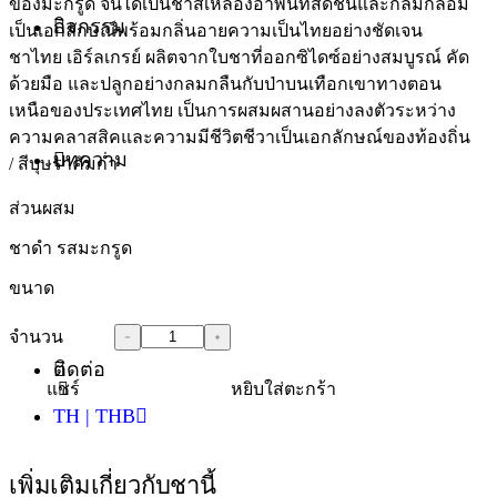
ของมะกรูด จนได้เป็นชาสีเหลืองอำพันที่สดชื่นและกลมกล่อม
กิจกรรม
เป็นเอกลักษณ์พร้อมกลิ่นอายความเป็นไทยอย่างชัดเจน
ชาไทย เอิร์ลเกรย์ ผลิตจากใบชาที่ออกซิไดซ์อย่างสมบูรณ์ คัด
ด้วยมือ และปลูกอย่างกลมกลืนกับป่าบนเทือกเขาทางตอน
เหนือของประเทศไทย เป็นการผสมผสานอย่างลงตัวระหว่าง
ความคลาสสิคและความมีชีวิตชีวาเป็นเอกลักษณ์ของท้องถิ่น
บทความ
/ สีบุษราคัมก่ำ
ส่วนผสม
ชาดำ รสมะกรูด
ขนาด
จำนวน
ติดต่อ
แชร์
หยิบใส่ตะกร้า
TH | THB
เพิ่มเติมเกี่ยวกับชานี้
อังกฤษ - EN