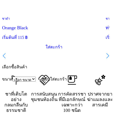
ชาดำ
ชาดำ
ข้อเสนอพิเศษ
Orange Black
ท่าแ
เริ่มต้นที่
115
฿
เริ่มต้
ใส่ตะกร้า
เลือกซื้อสินค้า
ขนาด
หยิบใส่ตะกร้า
ชาที่เติบโต
การสนับสนุน
การคัดสรรชา
ปราศจากยา
อย่าง
ชุมชนท้องถิ่น
ที่มีเอกลักษณ์
ฆ่าแมลงและ
กลมกลืนกับ
เฉพาะกว่า
สารเคมี
ธรรมชาติ
100 ชนิด