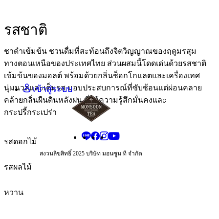
ญี่ปุ่น - JA
ไทย - TH
รสชาติ
จีน - ZH
ชาดำเข้มข้น ชวนดื่มที่สะท้อนถึงจิตวิญญาณของฤดูมรสุม
บาท ไทย - THB
ทางตอนเหนือของประเทศไทย ส่วนผสมนี้โดดเด่นด้วยรสชาติ
หยวน จีน - CNY
เข้มข้นของมอลต์ พร้อมด้วยกลิ่นช็อกโกแลตและเครื่องเทศ
เยน ญี่ปุ่น - JPY
นุ่มนวลและเต็มรส มอบประสบการณ์ที่ซับซ้อนแต่ผ่อนคลาย
เข้าสู่ระบบ
คล้ายกลิ่นผืนดินหลังฝน ที่ให้ความรู้สึกมั่นคงและ
กระปรี้กระเปร่า
รสดอกไม้
สงวนลิขสิทธิ์ 2025 บริษัท มอนซูน ที จำกัด
รสผลไม้
หวาน