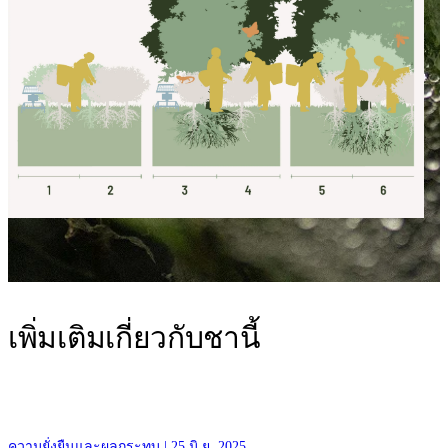
เพิ่มเติมเกี่ยวกับชานี้
This year we hosted Emma and Lea, two university students from
ความยั่งยืนและผลกระทบ | 25 มิ.ย. 2025
ควา