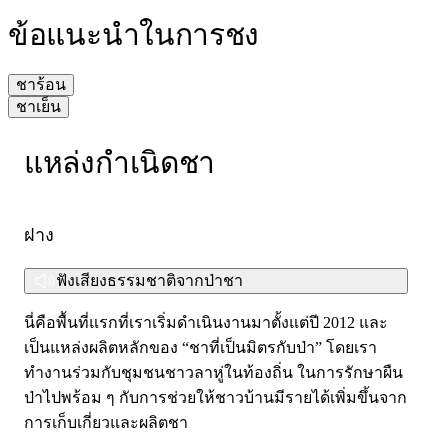
ข้อแนะนำในการชง
ชาร้อน
ชาเย็น
แหล่งกำเนิดชา
1. ใช้ชา 2-3 กรัม ต่อน้ำ 250 มล.
1. ใช้ชา 4 กรัม ต่อน้ำ 200 มล.
2. น้ำร้อนอุณหภูมิ 90-95 องศาเซลเซียส
2. น้ำร้อนอุณหภูมิ 90-95 องศาเซลเซียส
3. แช่ชาไว้ 3-5 นาที เมื่อครบเวลาแล้วให้นำใบชาออก ไม่
ฝาง
3. แช่ชาไว้ 3-5 นาที
แนะนำให้แช่ชาไว้ขณะดื่ม
4. เติมน้ำแข็งตามชอบ
ฟังเสียงธรรมชาติจากป่าชา
4. เสิร์ฟพร้อมของว่างแสนอร่อย
5. เสิร์ฟพร้อมของว่างแสนอร่อย
นี่คือพื้นที่แรกที่เราเริ่มดำเนินงานมาตั้งแต่ปี 2012 และ
คำแนะนำร้านค้าสำหรับชาเย็น:
เป็นแหล่งผลิตหลักของ “ชาที่เป็นมิตรกับป่า” โดยเรา
เราจะนำชาที่แช่น้ำร้อน ใส่น้ำแข็งและเติมน้ำเชื่อมเล็กน้อย
ทำงานร่วมกับชุมชนชาวลาหู่ในท้องถิ่น ในการรักษาผืน
เขย่าประมาณ 30 วินาที เทเฉพาะน้ำชาแล้วเสิร์ฟ
ป่าไปพร้อม ๆ กับการช่วยให้ชาวบ้านมีรายได้เพิ่มขึ้นจาก
การเก็บเกี่ยวและผลิตชา