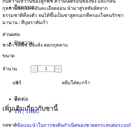
กับความหวานของลูกพีช ความเผ็ดร้อนของขิง และกลิ่น
กิจกรรม
กุหลาบและมะลิอันละเอียดอ่อน นำมาสู่รสสัมผัสจาก
ธรรมชาติที่ลงตัว จนได้ขึ้นเป็นชาสูตรเอกที่ครองใจคนรักชา
มานาน / สีบุษราคัมก่ำ
ส่วนผสม
บทความ
ชาดำ รสพีช ขิงแห้ง ดอกกุหลาบ
ขนาด
จำนวน
แชร์
หยิบใส่ตะกร้า
ติดต่อ
เพิ่มเติมเกี่ยวกับชานี้
TH | THB
รสชาติ
ข้อแนะนำในการชง
ต้นกำเนิดของชา
ผลกระทบต่อระบบนิ
อังกฤษ - EN